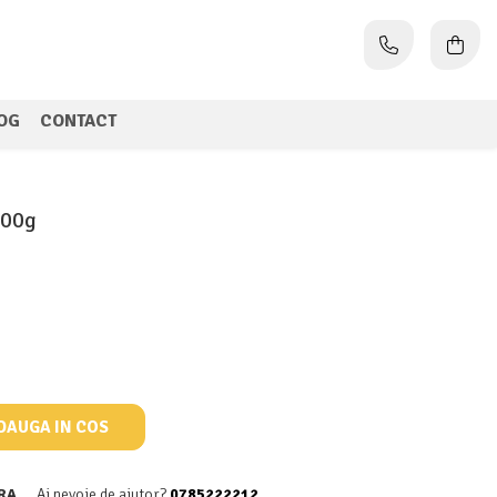
OG
CONTACT
900g
DAUGA IN COS
RA
Ai nevoie de ajutor?
0785222212