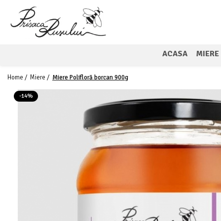
ACASA
MIERE
Home /
Miere /
Miere Polifloră borcan 900g
-14%