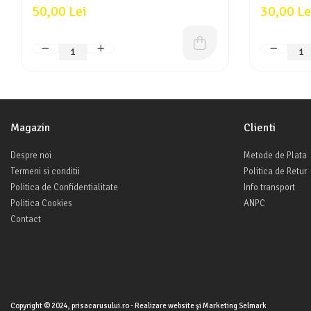
50,00 Lei
30,00 Le
Magazin
Clienti
Despre noi
Metode de Plata
Termeni si conditii
Politica de Retur
Politica de Confidentialitate
Info transport
Politica Cookies
ANPC
Contact
Copyright © 2024, prisacarusului.ro - Realizare website şi Marketing Selmark