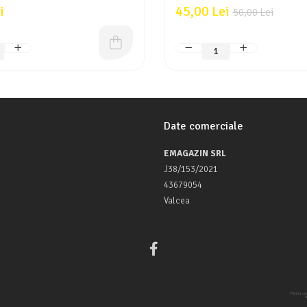
i
45,00 Lei
50,00 Lei
Date comerciale
EMAGAZIN SRL
J38/153/2021
43679054
Valcea