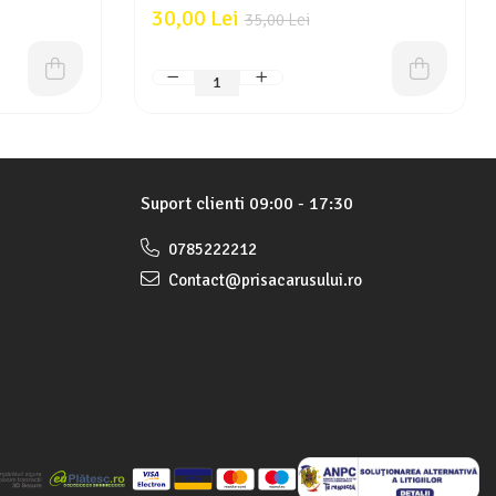
30,00 Lei
35,00 Lei
Suport clienti
09:00 - 17:30
0785222212
Contact@prisacarusului.ro