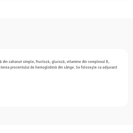
ă din zaharuri simple, fructoză, glucoză, vitamine din complexul B,
cresterea procentului de hemoglobină din sânge. Se foloseşte ca adjuvant