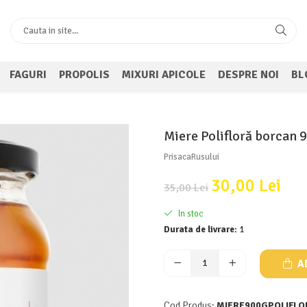
FAGURI
PROPOLIS
MIXURI APICOLE
DESPRE NOI
BL
Miere Polifloră borcan 
PrisacaRusului
30,00 Lei
35,00 Lei
In stoc
Durata de livrare:
1
A
Cod Produs:
MIERE900GPOLIFLO