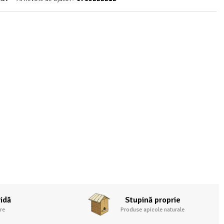
pidă
Stupină proprie
re
Produse apicole naturale