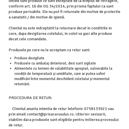
online sunt produse ce sunt exceptate de la dreptul de retragere,
conform art. 16 din OG 34/2014, prin prisma faptului ca sunt
produse perisabile. Ele nu pot fi returnate din motive de protectie
a sanatatii / din motive de igienă.
Clientul nu este indreptatit la returnare decat in conditiile in
care, dupa desigilarea coletului, in colet va gasi alte produse
decat cele comandate.
Produsele pe care nu le acceptam ca retur sunt:
Produse desigilate
Produsele cu ambalaj deteriorat, desi sunt sigilate
Alimentele cu termen de valabilitate apropiat, vulnerabile la
condiții de temperatură și umiditate, care ar putea suferi
modificări între momentul deschiderii coletului și momentul
returnării.
PROCEDURA DE RETUR:
Clientul anunta intentia de retur telefonic 0758133921 sau
prin email contact@prisacarusului.ro. Ulterior sesizarii,
stabilim daca produsele sunt eligibile pentru initierea procesului
de retur.