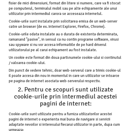
fisier de mici dimensiuni, format din litere si numere, care va fi stocat
pe computerul, terminalul mobil sau pe alte echipamente ale unui
utilizator prin intermediul carora se acceseaza internetul.
Cookie-urile sunt instalate prin solicitarea emisa de un web-server
catre un browser (de ex. Internet Explorer, Firefox, Chrome).
Cookie-urile odata instalate au o durata de existenta determinata,
ramanand "pasive", in sensul ca nu contin programe software, virusi
sau spyware si nu vor accesa informatiile de pe hard driverul
utilizatorului pe al carui echipament au fost instalate.
Un cookie este format din doua parti:numele cookie-ului si continutul
/ valoarea cookie-ului.
Din punct de vedere tehnic, doar web-serverul care a trimis cookie-ul
il poate accesa din nou in momentul in care un utilizator se intoarce
pe pagina de internet asociata web-serverului respectiv.
2. Pentru ce scopuri sunt utilizate
cookie-urile prin intermediul acestei
pagini de internet:
Cookie-urile sunt utilizate pentru a furniza utilizatorilor acestei
pagini de internet o experienta mai buna de navigare si servicii
adaptate nevoilor si interesului fiecarui utilizator in parte, dupa cum
urmeaza: