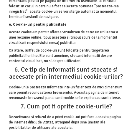
comentariu postat pe pagina de internet cu username-ul contului
folosit. In cazul in care nu a fost selectata optiunea "pastreaza-ma
inregistrat", aceste cookie-uri se vor sterge automat la momentul
terminarii sesiunii de navigare.
e. Cookie-uri pentru publicitate
Aceste cookie-uri permit aflarea vizualizarii de catre un utilizator a
unei reclame online, tipul acesteia si timpul scurs de la momentul
vizualizarii respectviului mesaj publicitar.
Ca atare, astfel de cookie-uri sunt folosite pentru targetarea
publicitatii online. Ele sunt anonime, stocand informatii despre
contentul vizualizat, nu si despre utilizatori.
6. Ce tip de informatii sunt stocate si
accesate prin intermediul cookie-urilor?
Cookie-urile pastreaza informatii intr-un fisier text de mici dimensiuni
care permit recunoasterea browserului. Aceasta pagina de internet
recunoaste browserul pana cand cookie-urile expira sau sunt sterse.
7. Cum pot fi oprite cookie-urile?
Dezactivarea si refuzul de a primi cookie-uri pot face aceasta pagina
de internet dificil de vizitat, atragand dupa sine limitari ale
posibilitatilor de utilizare ale acesteia.