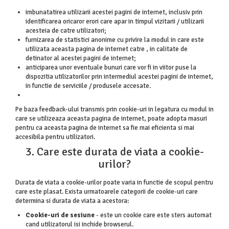
imbunatatirea utilizarii acestei pagini de internet, inclusiv prin
identificarea oricaror erori care apar in timpul vizitarii / utilizarii
acesteia de catre utilizatori;
furnizarea de statistici anonime cu privire la modul in care este
utilizata aceasta pagina de internet catre , in calitate de
detinator al acestei pagini de internet;
anticiparea unor eventuale bunuri care vor fi in viitor puse la
dispozitia utilizatorilor prin intermediul acestei pagini de internet,
in functie de serviciile / produsele accesate.
Pe baza feedback-ului transmis prin cookie-uri in legatura cu modul in
care se utilizeaza aceasta pagina de internet, poate adopta masuri
pentru ca aceasta pagina de internet sa fie mai eficienta si mai
accesibila pentru utilizatori.
3. Care este durata de viata a cookie-
urilor?
Durata de viata a cookie-urilor poate varia in functie de scopul pentru
care este plasat. Exista urmatoarele categorii de cookie-uri care
determina si durata de viata a acestora:
Cookie-uri de sesiune
- este un cookie care este sters automat
cand utilizatorul isi inchide browserul.